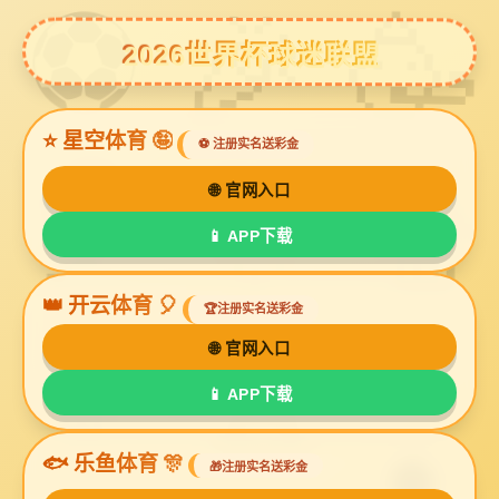
williamhill体育
设备展示
视频中心
williamhill体育
产品分类
大连搬家纸箱
搬家纸箱