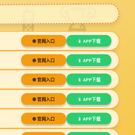
企业分站
|
网站地图
|
RSS
|
XML
|
您有
2
条询盘信息！
全国咨询热线
180-4156-7569
0411-39342007
/
0411-39342006
在线留言
联系williamhill体
资质档案
育