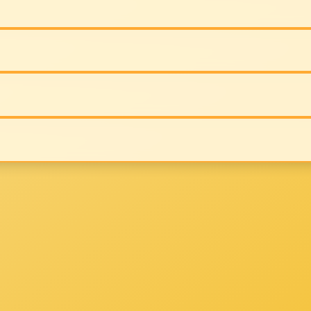
搬家纸箱
搬家纸箱价格