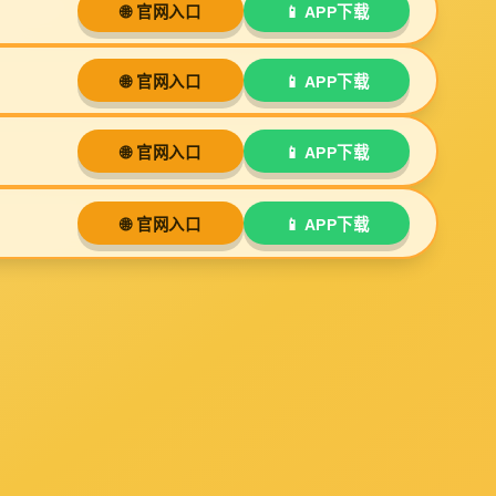
您当前的位置 ：
首 页
>
产品中心
>
搬家纸箱
大连搬家纸箱