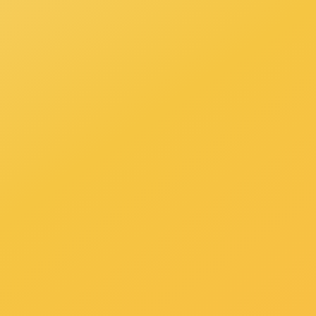
williamhill体育厂