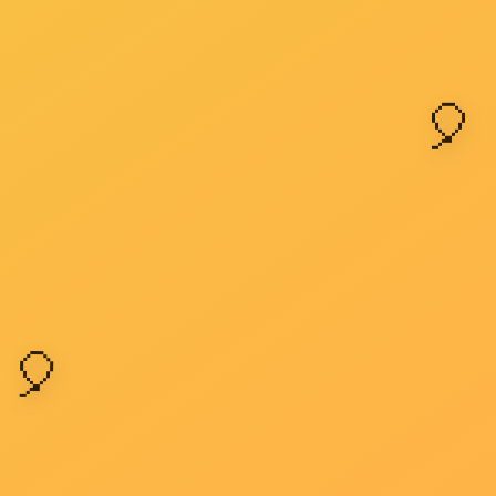
地址：大连市金州区三里村黄泥
沟201国道旁