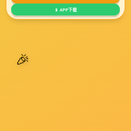
纸盒定制
包装盒价格
大连彩箱
淘宝纸箱
包装盒厂家
快递纸箱
大连包装盒
大连彩色纸箱生产
淘宝纸箱质量
樱桃盒定做
联系williamhill体育
大连williamhill体育 包装制品有限
公司
联系人：唐总
电话：18041567569
座机：0411-39342007
0411-39342006
网址：jylhfj.com