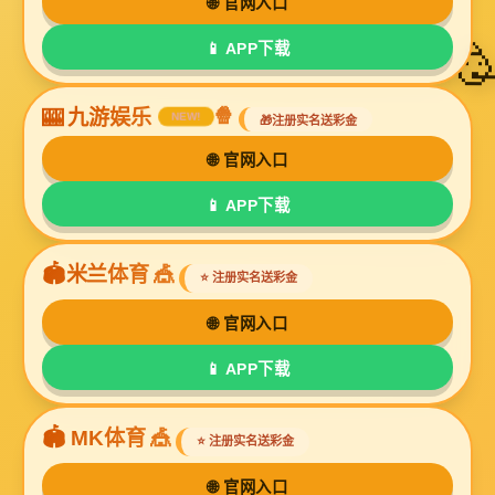
如何解决williamhill体育印刷过程变色问题
热门关键词
大连快递纸箱
纸盒厂家
金州包装箱定制
瓦楞纸箱
williamhill体育
大连苹果纸箱
水果纸箱包装厂家
彩色纸箱厂
williamhill体育包装设计
大连彩印纸箱优点
大连瓦楞纸箱
金州包装箱价格
联系williamhill体育
大连williamhill体育 包装制品有限