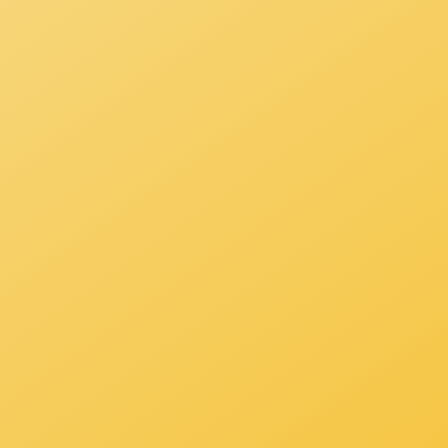
淘宝纸箱
纸箱
新闻资讯
当下williamhill体育厂该如何做好纸箱包装呢
搬家纸箱型号大全
搬家纸箱
分享williamhill体育厂无钉纸箱的粘接方式
呢，下边为大
多年经验的williamhill体育厂家教你分辨纸箱的材质
250g/m2 A
环保形势必不可少williamhill体育厂
115g/m
颜色和手感都
如何解决williamhill体育印刷过程变色问题
william
热门关键词
计算纸板大小： 
需要计算出需
纸箱包装
williamhill体育包装使用
箱张开后的宽度
部分，承担着
苹果箱厂家
快递纸箱
性，并有多年