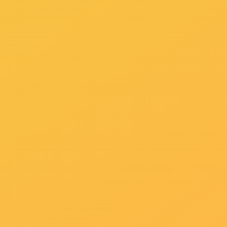
大连搬家纸箱
大连搬家纸箱
大
纸箱的材质
2019-11-12