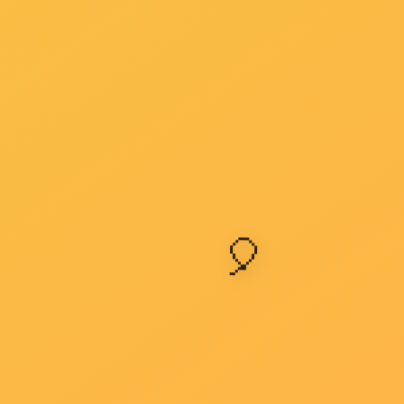
连搬家纸箱
大连搬家纸箱
大连搬
全国免费咨询热线: