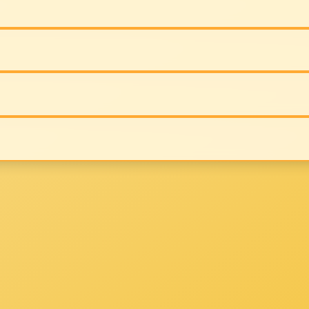
搬家纸箱的流程
搬家纸箱的流程
23
170次