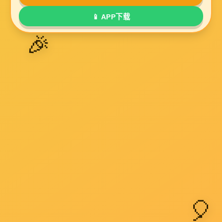
大连樱桃盒
海产品礼盒价格
上一篇：
多年经验的w
下一篇：
搬家纸箱型
联系williamhill体育
大连williamhill体育 包装制品有限
公司
联系人：唐总
电话：18041567569
座机：0411-39342007
0411-39342006
网址：jylhfj.com
地址：大连市金州区三里村黄泥
沟201国道旁