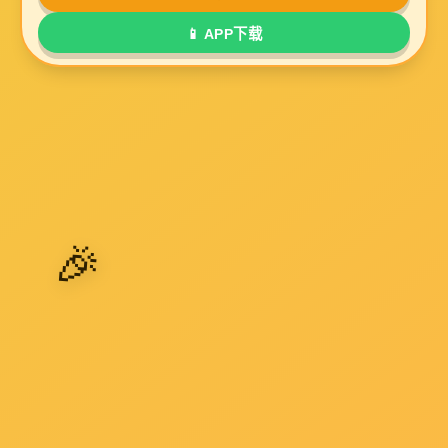
公司
联系人：唐总
电话：18041567569
座机：0411-39342007
0411-39342006
网址：jylhfj.com
地址：大连市金州区三里村黄泥
沟201国道旁
大连淘宝纸箱
之异型
瓦楞
包装，做到货物的快速取放，
而且国 内也有很大的需求。
标签
包装纸箱
包装纸箱价格
大
,
,