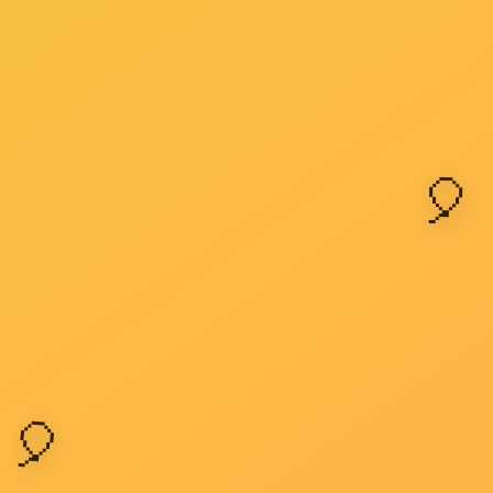
本文网址：
//jylhfj.com/produ
上一篇：
淘宝纸箱
下一篇：
没有了