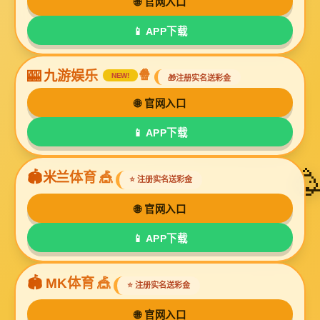
如何解决williamhill体育印刷过程变色问题
热门关键词
快递纸箱价格
大连纸盒
彩箱厂家
大连海产品礼盒
williamhill体育印刷
樱桃盒定做
产品概述
大连彩色纸箱
搬家纸箱批发
纸盒定制
包装纸箱
大连包装箱厂
纸箱厂
联系williamhill体育
大连williamhill体育 包装制品有限