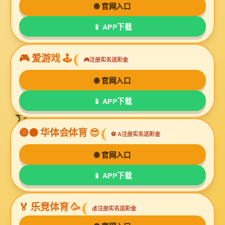
行业新闻
2023-02-02
98
常见问题
产品分类
搬家纸箱
包装箱
工业纸箱
海产品纸箱
快递纸箱
苹果箱
淘宝纸箱
纸箱
新闻资讯