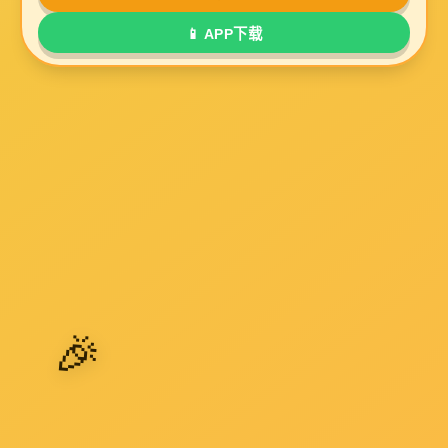
瓦楞纸箱
大连搬家纸箱厂家
组合型盒：
类别相同，规格型号不同
开窗式：
联系williamhill体育
透明塑料板衬在对话框上
粘接密封箱：
大连williamhill体育 包装制品有限
粘合密封箱有利于启动伤
公司
常用的有三种:摇盖插底
联系人：唐总
打槽纸箱(对锁帽箱):
电话：18041567569
纸箱中常见的造型设计和
座机：0411-39342007
半闭槽纸箱：
0411-39342006
造型设计结构有勾底式或
包包式纸箱：
网址：jylhfj.com
商品包装尺寸非常紧密，
地址：大连市金州区三里村黄泥
展示平台式纸箱：
沟201国道旁
展示货架上大量展示销售
零件柜纸箱：
壳体和盖子由两块瓦楞纸