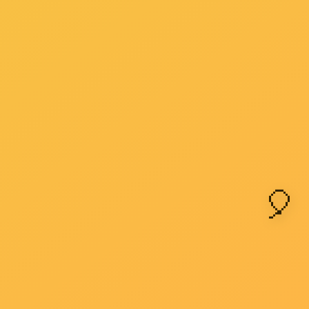
标签
williamhill体育
williamhill
,
本文网址：
//jylhfj.com/news/
上一篇：
如何做到淘
下一篇：
分享淘宝纸