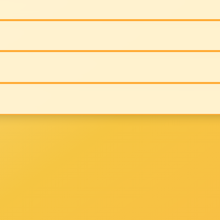
果箱厂家
下的所有产品的用途、型号、范围、图片、新闻及价格。同时william
评，欲了解更多详细信息,请点击访问!
产品编号：15638
关键词：
苹果箱