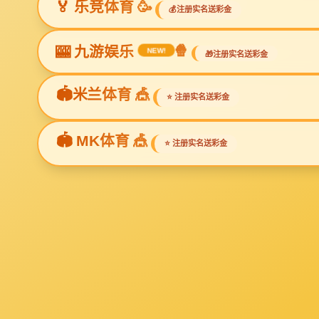
产品
新闻
当前标签：
苹果箱厂家
苹果箱厂家
为你详细介绍
苹果箱厂家
的产品分类,包括
苹
格行情、展会信息、图片资料等，在全国地区获得用户好
苹果箱
分类：
苹果箱
浏览次数：0