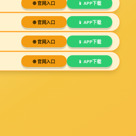
您当前的位置 ：
首 页
> 在线询价