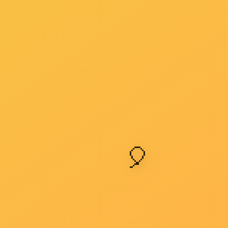
全国免费咨询热线: