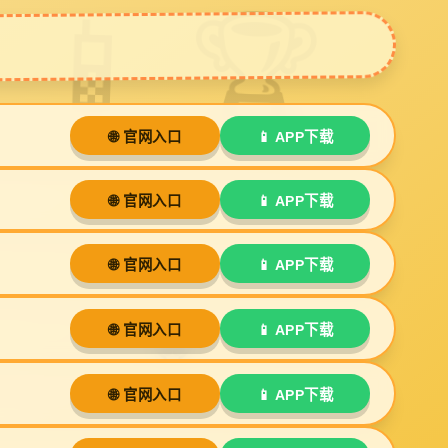
企业分站
|
网站地图
|
RSS
|
XML
全国咨询热线
180-4156-7569
0411-39342007
/
0411-39342006
在线留言
联系williamhill体
资质档案
育