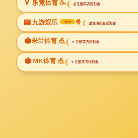
在线询价
在线询价
在线询价
产品
*
联
新闻资讯
*
当下williamhill体育厂该如何做好纸箱包装呢
搬家纸箱型号大全
*
分享williamhill体育厂无钉纸箱的粘接方式
多年经验的williamhill体育厂家教你分辨纸箱的材质
环保形势必不可少williamhill体育厂