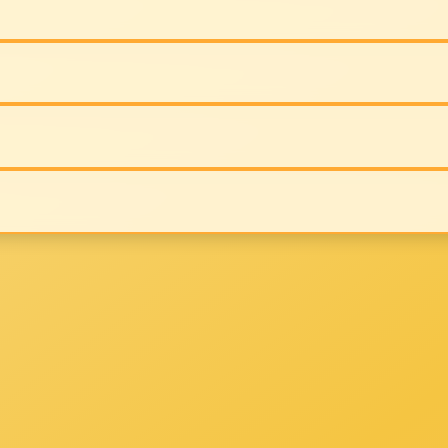
名称
：
系人
：
电话
：
邮箱
：
地址
：