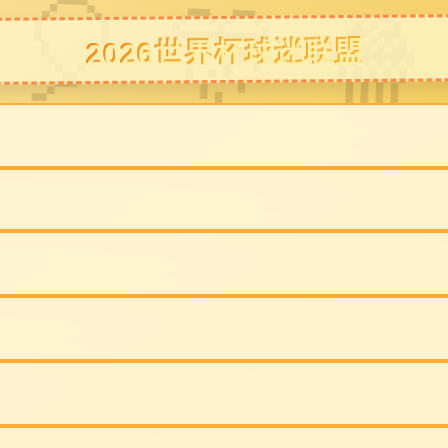
设备展示
视频中心
williamhill体育